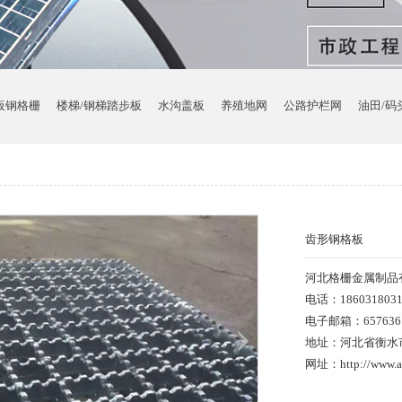
板钢格栅
楼梯/钢梯踏步板
水沟盖板
养殖地网
公路护栏网
油田/码
齿形钢格板
河北格栅金属制品
电话：186031803
电子邮箱：6576361
地址：河北省衡水
网址：http://www.ap