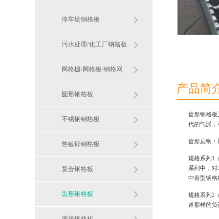
停车场钢格板
污水处理/化工厂钢格板
网格栅/网格板/钢格网
产品简
圆形钢格板
齿形钢格板
不锈钢钢格板
代的气派，
齿形扁钢：
热镀锌钢格板
规格系列1
系列中，对
复合钢格板
中齿型钢格
齿形钢格板
规格系列2
道那样的负
插接钢格板​