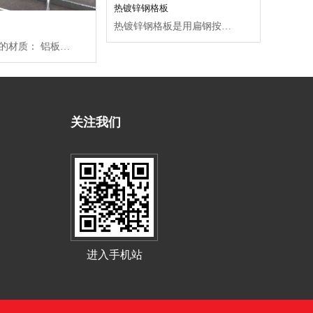
热镀锌钢格板
热镀锌钢格板是用扁钢按照一定的间距和横杆进行交叉排列，并且焊接成中间带有方形格子的一种钢格栅板制品，高强度，轻结构...
铝板钢格栅的材质： 铝板钢格栅是采用合金铝板。随着社会的进步，现代家居装饰的兴起，铝板钢格栅在装修行业中异军突...
关注我们
进入手机站