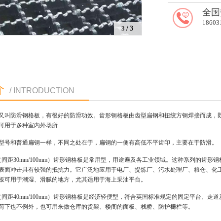
全国
18603
1
/3
介
/ INTRODUCTION
又叫防滑钢格板，有很好的防滑功效。齿形钢格板由齿型扁钢和扭绞方钢焊接而成，
可用于多种室内外场所
型号和普通扁钢一样，不同之处在于，扁钢的一侧有高低不平齿印，主要在于防滑。
（间距30mm/100mm）齿形钢格板是常用型，用途遍及各工业领域。这种系列的齿形
表面冲击具有较强的抵抗力。它广泛地应用于电厂、提炼厂、污水处理厂、粮仓、化
板可用于潮湿、滑腻的地方，尤其适用于海上采油平台。
（间距40mm/100mm）齿形钢格板是经济轻便型，符合英国标准规定的固定平台、
荷下也不例外，也可用来做仓库的货架、楼阁的面板、栈桥、防护栅栏等。