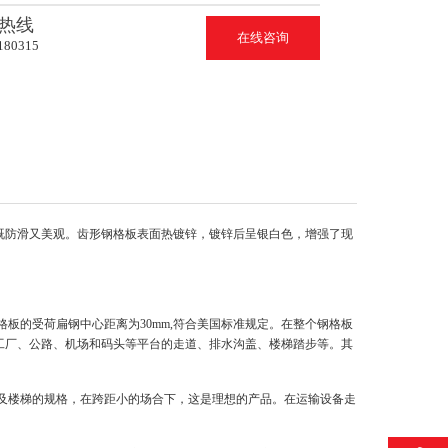
热线
在线咨询
180315
既防滑又美观。齿形钢格板表面热镀锌，镀锌后呈银白色，增强了现
钢格板的受荷扁钢中心距离为30mm,符合美国标准规定。在整个钢格板
工厂、公路、机场和码头等平台的走道、排水沟盖、楼梯踏步等。其
走道及楼梯的规格，在跨距小的场合下，这是理想的产品。在运输设备走