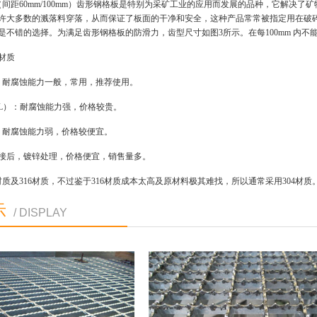
（间距60mm/100mm）齿形钢格板是特别为采矿工业的应用而发展的品种，它解决了矿
许大多数的溅落料穿落，从而保证了板面的干净和安全，这种产品常常被指定用在破
是不错的选择。为满足齿形钢格板的防滑力，齿型尺寸如图3所示。在每100mm 内不
材质
材质：耐腐蚀能力一般，常用，推荐使用。
（316L）：耐腐蚀能力强，价格较贵。
材质：耐腐蚀能力弱，价格较便宜。
钢焊接后，镀锌处理，价格便宜，销售量多。
材质及316材质，不过鉴于316材质成本太高及原材料极其难找，所以通常采用304材质
示
/ DISPLAY