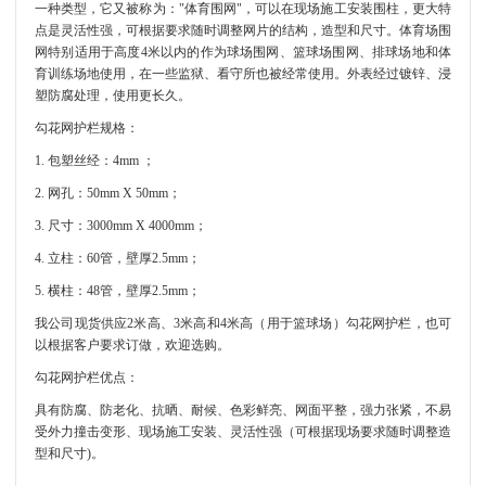
一种类型，它又被称为："体育围网"，可以在现场施工安装围柱，更大特
点是灵活性强，可根据要求随时调整网片的结构，造型和尺寸。体育场围
网特别适用于高度4米以内的作为球场围网、篮球场围网、排球场地和体
育训练场地使用，在一些监狱、看守所也被经常使用。外表经过镀锌、浸
塑防腐处理，使用更长久。
勾花网护栏规格：
1. 包塑丝经：4mm ；
2. 网孔：50mm X 50mm；
3. 尺寸：3000mm X 4000mm；
4. 立柱：60管，壁厚2.5mm；
5. 横柱：48管，壁厚2.5mm；
我公司现货供应2米高、3米高和4米高（用于篮球场）勾花网护栏，也可
以根据客户要求订做，欢迎选购。
勾花网护栏优点：
具有防腐、防老化、抗晒、耐候、色彩鲜亮、网面平整，强力张紧，不易
受外力撞击变形、现场施工安装、灵活性强（可根据现场要求随时调整造
型和尺寸)。