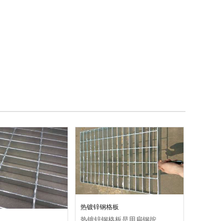
热镀锌钢格板
热镀锌钢格板是用扁钢按照一定的间距和横杆进行交叉排列，并且焊接成中间带有方形格子的一种钢格栅板制品，高强度，轻结构...