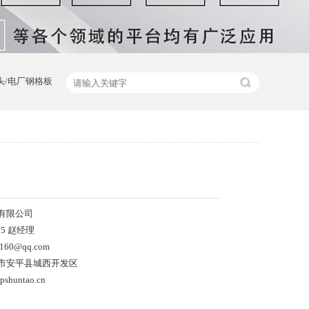
头/电厂钢格板
有限公司
15 赵经理
60@qq.com
市安平县城西开发区
shuntao.cn