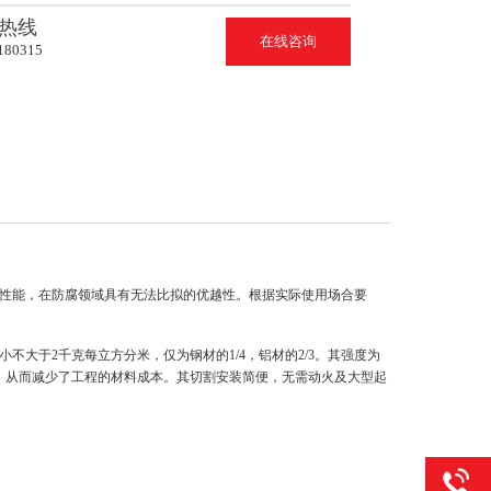
热线
在线咨询
180315
蚀性能，在防腐领域具有无法比拟的优越性。根据实际使用场合要
大于2千克每立方分米，仅为钢材的1/4，铝材的2/3。其强度为
，从而减少了工程的材料成本。其切割安装简便，无需动火及大型起