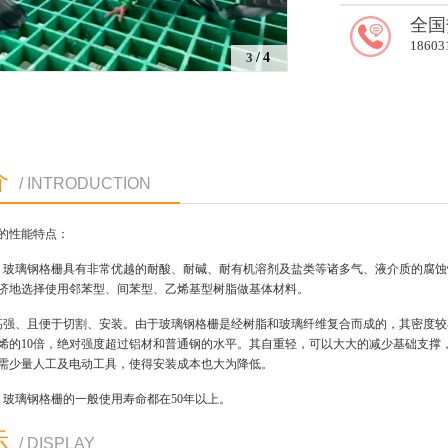
全国
18603
4
/4
介
/ INTRODUCTION
的性能特点：
：玻璃钢格栅具有非常优越的耐酸、耐碱、耐有机溶剂及盐类等诸多气、液介质的腐
济地选择使用邻苯型、间苯型、乙烯基型树脂做基体材料。
高强、且便于切割、安装。由于玻璃钢格栅是经树脂和玻璃纤维复合而成的，其密度较小不
烯的10倍，绝对强度超过铝材和普通钢的水平。其自重轻，可以大大的减少基础支撑
需少量人工及电动工具，使得安装成本也大为降低。
：玻璃钢格栅的一般使用寿命都在50年以上。
示
/ DISPLAY