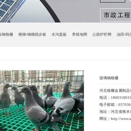
板钢格栅
楼梯/钢梯踏步板
水沟盖板
养殖地网
公路护栏网
油田/码
玻璃钢格栅
河北格栅金属制品
电话：186031803
电子邮箱：6576361
地址：河北省衡水
网址：http://www.ap